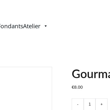
Fondants
Atelier
Gourm
€8.00
-
+