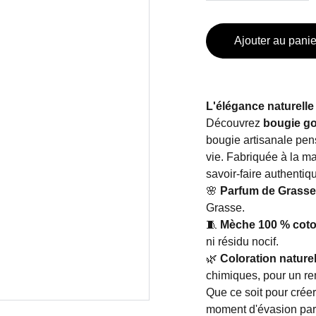
Ajouter au panie
L'élégance naturell
Découvrez
bougie go
bougie artisanale pens
vie. Fabriquée à la ma
savoir-faire authentiq
🌸
Parfum de Grasse
Grasse.
🧵
Mèche 100 % coto
ni résidu nocif.
🌿
Coloration naturel
chimiques, pour un ren
Que ce soit pour crée
moment d'évasion pa