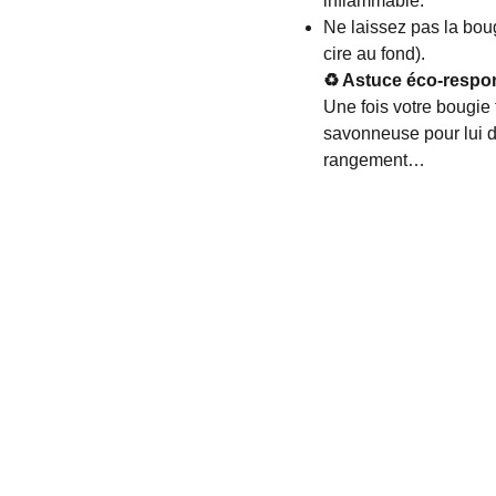
inflammable.
Ne laissez pas la bou
cire au fond).
♻️ Astuce éco-respo
Une fois votre bougie
savonneuse pour lui d
rangement…
Nous suivre
Ne rate rien.
Nos dernières collections, nos 