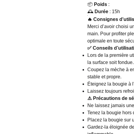
📦
Poids
:
🕰️
Durée
: 15h
🔥 Consignes d'utilis
Merci d’avoir choisi u
main. Pour profiter p
optimale en toute sécu
✅ Conseils d’utilisat
Lors de la première uti
la surface soit fondue.
Coupez la mèche à e
stable et propre.
Éteignez la bougie à l’
Laissez toujours refro
⚠️ Précautions de sé
Ne laissez jamais une
Tenez la bougie hors 
Placez la bougie sur u
Gardez-la éloignée des