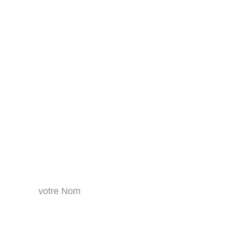
Une question  ?
Nom
prénom*