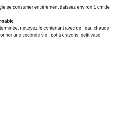
gie se consumer entièrement (laissez environ 1 cm de
nsable
 terminée, nettoyez le contenant avec de l’eau chaude
onner une seconde vie : pot à crayons, petit vase,
Nous joindre :
latelierbougiedebibi@orange.fr